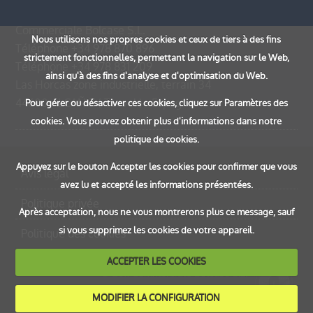
Commerciale Bolcase S.L.
Nous utilisons nos propres cookies et ceux de tiers à des fins
Téléphone
+34 978 870 896
strictement fonctionnelles, permettant la navigation sur le Web,
Téléphone
+34 978 831 209
ainsi qu'à des fins d'analyse et d'optimisation du Web.
Las Horcas zone industrielle, terrain 34
44600
ALCAÑIZ
(
Teruel
) -
Espagne
Pour gérer ou désactiver ces cookies, cliquez sur Paramètres des
cookies. Vous pouvez obtenir plus d'informations dans notre
politique de cookies.
Appuyez sur le bouton Accepter les cookies pour confirmer que vous
Avis légal
avez lu et accepté les informations présentées.
Politique privée
Après acceptation, nous ne vous montrerons plus ce message, sauf
si vous supprimez les cookies de votre appareil.
Politique des cookies
ACCEPTER LES COOKIES
© 2011 Commerciale Bolcase S.L.
Tous droits réservés
MODIFIER LA CONFIGURATION