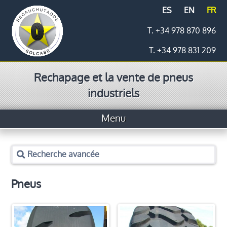
ES
EN
FR
T. +34 978 870 896
T. +34 978 831 209
Rechapage et la vente de pneus
industriels
Menu
Accueil
Recherche avancée
Pneus
Pneus
Prix
Logistique