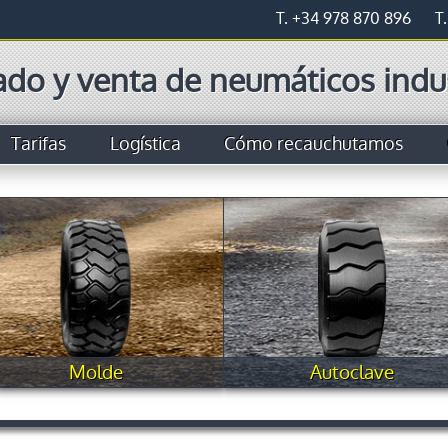
T. +34 978 870 896
T
do y venta de neumáticos indus
Tarifas
Logística
Cómo recauchutamos
Molde
Autoclave