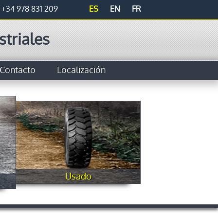
. +34 978 831 209
ES
EN
FR
triales
Contacto
Localización
Usado